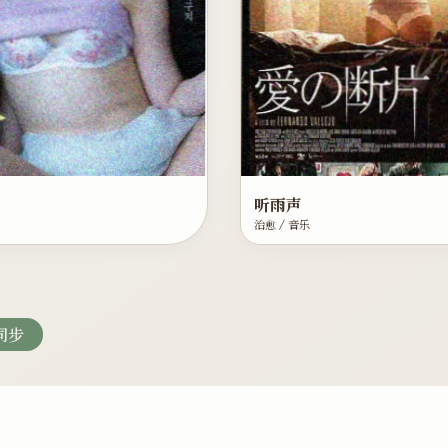
听雨声
治愈 / 音乐
同步