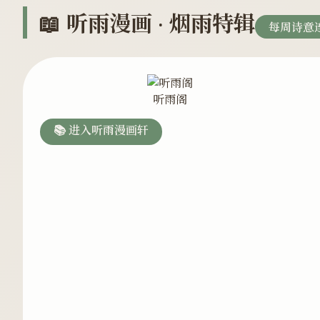
📖 听雨漫画 · 烟雨特辑
每周诗意
听雨阁
📚 进入听雨漫画轩