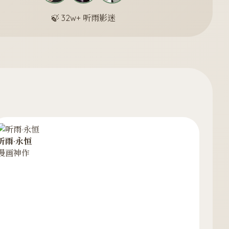
🍃 32w+ 听雨影迷
听雨·永恒
漫画神作