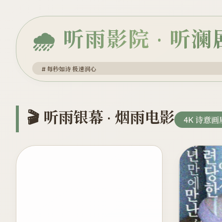
🌧️ 听雨影院 · 听
# 每秒如诗 极速润心
🎬 听雨银幕 · 烟雨电影
4K 诗意画