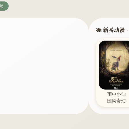
意
🎋 新番动漫 
雨中小仙
国风奇幻