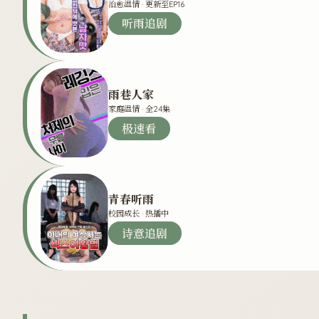
治愈温情 · 更新至EP16
听雨追剧
雨巷人家
家庭温情 · 全24集
极速看
青春听雨
校园成长 · 热播中
诗意追剧