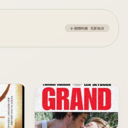
✨ 烟雨听澜 · 光影如诗