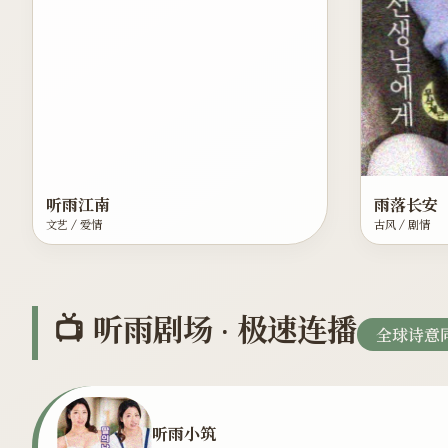
听雨江南
雨落长安
文艺 / 爱情
古风 / 剧情
📺 听雨剧场 · 极速连播
全球诗意
听雨小筑