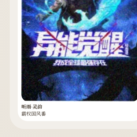
听雨·灵韵
霸权国风番