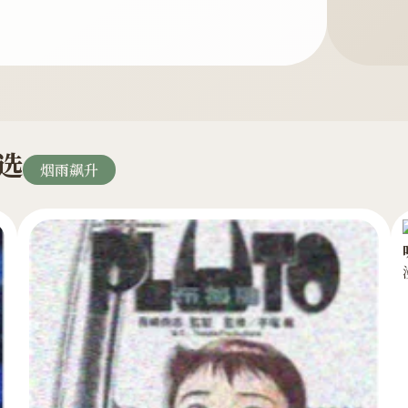
之选
烟雨飙升