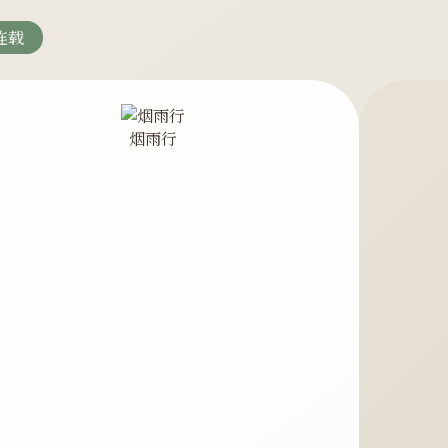
连载
烟雨行