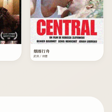
烟雨行舟
武侠 / 诗意