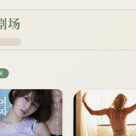
澜剧场
质