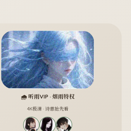
🌧️ 听雨VIP · 烟雨特权
4K极清 · 诗意抢先看